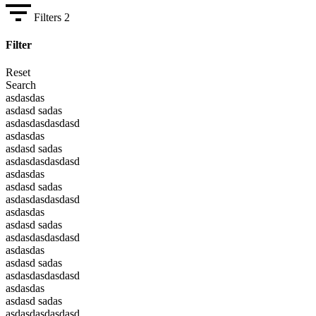
Filters
2
Filter
Reset
Search
asdasdas
asdasd sadas
asdasdasdasdasd
asdasdas
asdasd sadas
asdasdasdasdasd
asdasdas
asdasd sadas
asdasdasdasdasd
asdasdas
asdasd sadas
asdasdasdasdasd
asdasdas
asdasd sadas
asdasdasdasdasd
asdasdas
asdasd sadas
asdasdasdasdasd