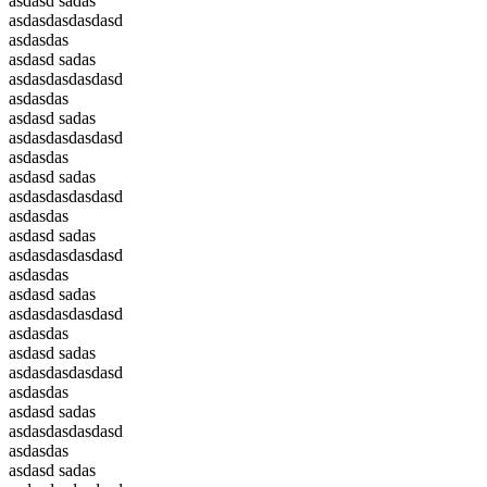
asdasd sadas
asdasdasdasdasd
asdasdas
asdasd sadas
asdasdasdasdasd
asdasdas
asdasd sadas
asdasdasdasdasd
asdasdas
asdasd sadas
asdasdasdasdasd
asdasdas
asdasd sadas
asdasdasdasdasd
asdasdas
asdasd sadas
asdasdasdasdasd
asdasdas
asdasd sadas
asdasdasdasdasd
asdasdas
asdasd sadas
asdasdasdasdasd
asdasdas
asdasd sadas