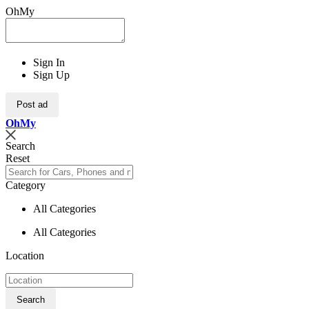
OhMy
Sign In
Sign Up
Post ad
Oh
My
Search
Reset
Category
All Categories
All Categories
Location
Search