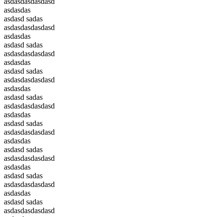
asdasdasdasdasd
asdasdas
asdasd sadas
asdasdasdasdasd
asdasdas
asdasd sadas
asdasdasdasdasd
asdasdas
asdasd sadas
asdasdasdasdasd
asdasdas
asdasd sadas
asdasdasdasdasd
asdasdas
asdasd sadas
asdasdasdasdasd
asdasdas
asdasd sadas
asdasdasdasdasd
asdasdas
asdasd sadas
asdasdasdasdasd
asdasdas
asdasd sadas
asdasdasdasdasd