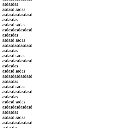
asdasdas
asdasd sadas
asdasdasdasdasd
asdasdas
asdasd sadas
asdasdasdasdasd
asdasdas
asdasd sadas
asdasdasdasdasd
asdasdas
asdasd sadas
asdasdasdasdasd
asdasdas
asdasd sadas
asdasdasdasdasd
asdasdas
asdasd sadas
asdasdasdasdasd
asdasdas
asdasd sadas
asdasdasdasdasd
asdasdas
asdasd sadas
asdasdasdasdasd
asdasdas