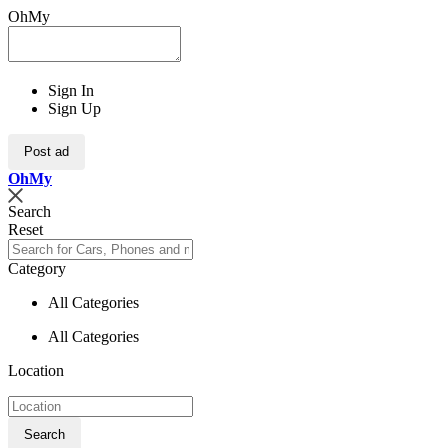
OhMy
Sign In
Sign Up
Post ad
Oh
My
Search
Reset
Category
All Categories
All Categories
Location
Search