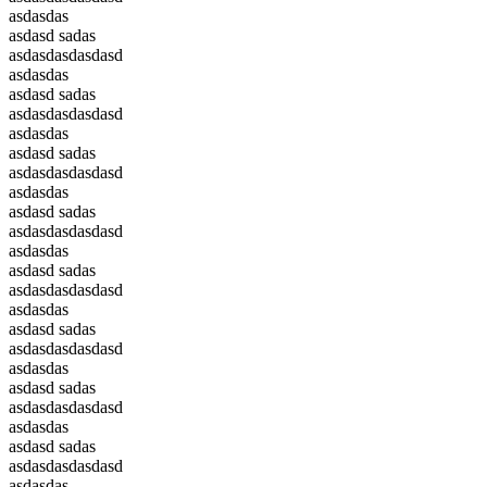
asdasdas
asdasd sadas
asdasdasdasdasd
asdasdas
asdasd sadas
asdasdasdasdasd
asdasdas
asdasd sadas
asdasdasdasdasd
asdasdas
asdasd sadas
asdasdasdasdasd
asdasdas
asdasd sadas
asdasdasdasdasd
asdasdas
asdasd sadas
asdasdasdasdasd
asdasdas
asdasd sadas
asdasdasdasdasd
asdasdas
asdasd sadas
asdasdasdasdasd
asdasdas