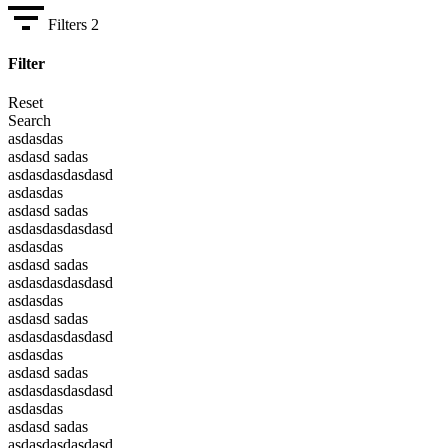
Filters
2
Filter
Reset
Search
asdasdas
asdasd sadas
asdasdasdasdasd
asdasdas
asdasd sadas
asdasdasdasdasd
asdasdas
asdasd sadas
asdasdasdasdasd
asdasdas
asdasd sadas
asdasdasdasdasd
asdasdas
asdasd sadas
asdasdasdasdasd
asdasdas
asdasd sadas
asdasdasdasdasd