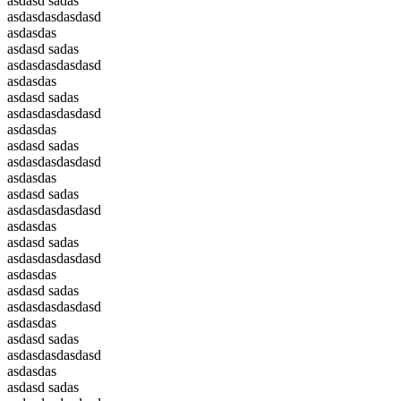
asdasd sadas
asdasdasdasdasd
asdasdas
asdasd sadas
asdasdasdasdasd
asdasdas
asdasd sadas
asdasdasdasdasd
asdasdas
asdasd sadas
asdasdasdasdasd
asdasdas
asdasd sadas
asdasdasdasdasd
asdasdas
asdasd sadas
asdasdasdasdasd
asdasdas
asdasd sadas
asdasdasdasdasd
asdasdas
asdasd sadas
asdasdasdasdasd
asdasdas
asdasd sadas