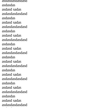
asdasdasdasdasd
asdasdas
asdasd sadas
asdasdasdasdasd
asdasdas
asdasd sadas
asdasdasdasdasd
asdasdas
asdasd sadas
asdasdasdasdasd
asdasdas
asdasd sadas
asdasdasdasdasd
asdasdas
asdasd sadas
asdasdasdasdasd
asdasdas
asdasd sadas
asdasdasdasdasd
asdasdas
asdasd sadas
asdasdasdasdasd
asdasdas
asdasd sadas
asdasdasdasdasd