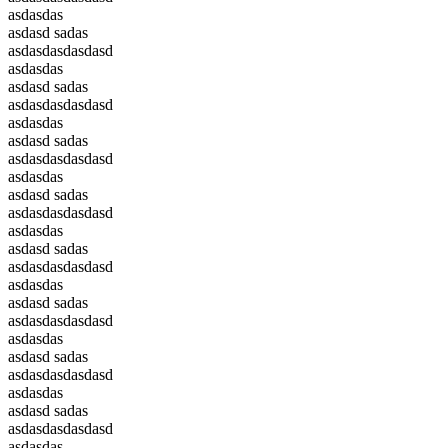
asdasdas
asdasd sadas
asdasdasdasdasd
asdasdas
asdasd sadas
asdasdasdasdasd
asdasdas
asdasd sadas
asdasdasdasdasd
asdasdas
asdasd sadas
asdasdasdasdasd
asdasdas
asdasd sadas
asdasdasdasdasd
asdasdas
asdasd sadas
asdasdasdasdasd
asdasdas
asdasd sadas
asdasdasdasdasd
asdasdas
asdasd sadas
asdasdasdasdasd
asdasdas