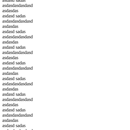
asdasd sadas
asdasdasdasdasd
asdasdas
asdasd sadas
asdasdasdasdasd
asdasdas
asdasd sadas
asdasdasdasdasd
asdasdas
asdasd sadas
asdasdasdasdasd
asdasdas
asdasd sadas
asdasdasdasdasd
asdasdas
asdasd sadas
asdasdasdasdasd
asdasdas
asdasd sadas
asdasdasdasdasd
asdasdas
asdasd sadas
asdasdasdasdasd
asdasdas
asdasd sadas