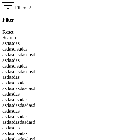
Filters
2
Filter
Reset
Search
asdasdas
asdasd sadas
asdasdasdasdasd
asdasdas
asdasd sadas
asdasdasdasdasd
asdasdas
asdasd sadas
asdasdasdasdasd
asdasdas
asdasd sadas
asdasdasdasdasd
asdasdas
asdasd sadas
asdasdasdasdasd
asdasdas
asdasd sadas
asdasdasdasdasd