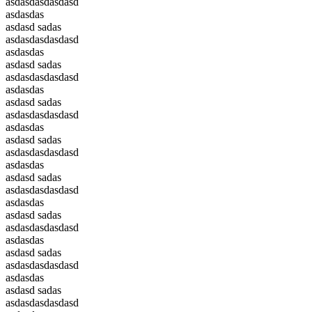
asdasdasdasdasd
asdasdas
asdasd sadas
asdasdasdasdasd
asdasdas
asdasd sadas
asdasdasdasdasd
asdasdas
asdasd sadas
asdasdasdasdasd
asdasdas
asdasd sadas
asdasdasdasdasd
asdasdas
asdasd sadas
asdasdasdasdasd
asdasdas
asdasd sadas
asdasdasdasdasd
asdasdas
asdasd sadas
asdasdasdasdasd
asdasdas
asdasd sadas
asdasdasdasdasd