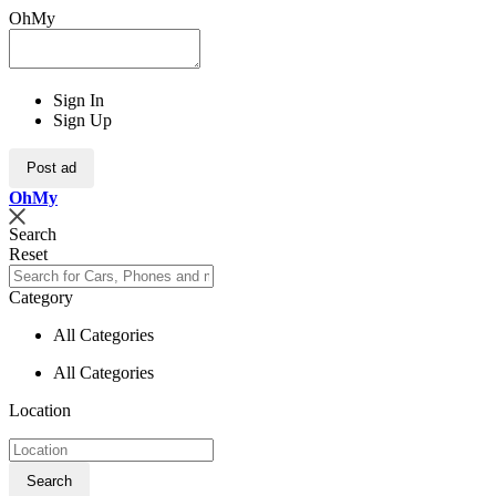
OhMy
Sign In
Sign Up
Post ad
Oh
My
Search
Reset
Category
All Categories
All Categories
Location
Search