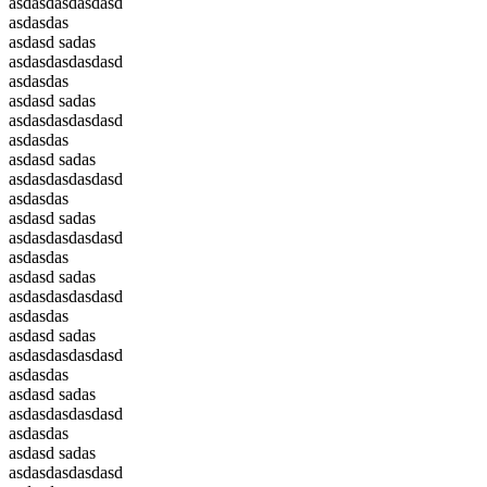
asdasdasdasdasd
asdasdas
asdasd sadas
asdasdasdasdasd
asdasdas
asdasd sadas
asdasdasdasdasd
asdasdas
asdasd sadas
asdasdasdasdasd
asdasdas
asdasd sadas
asdasdasdasdasd
asdasdas
asdasd sadas
asdasdasdasdasd
asdasdas
asdasd sadas
asdasdasdasdasd
asdasdas
asdasd sadas
asdasdasdasdasd
asdasdas
asdasd sadas
asdasdasdasdasd