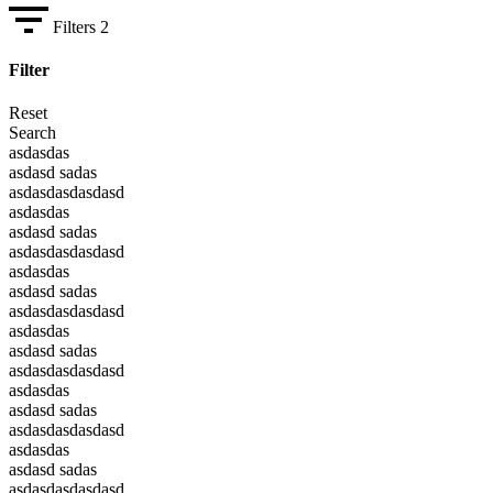
Filters
2
Filter
Reset
Search
asdasdas
asdasd sadas
asdasdasdasdasd
asdasdas
asdasd sadas
asdasdasdasdasd
asdasdas
asdasd sadas
asdasdasdasdasd
asdasdas
asdasd sadas
asdasdasdasdasd
asdasdas
asdasd sadas
asdasdasdasdasd
asdasdas
asdasd sadas
asdasdasdasdasd