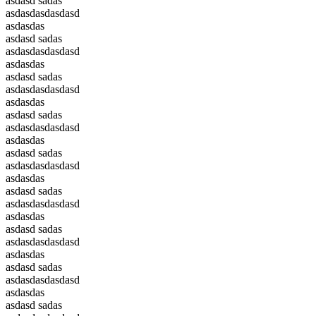
asdasd sadas
asdasdasdasdasd
asdasdas
asdasd sadas
asdasdasdasdasd
asdasdas
asdasd sadas
asdasdasdasdasd
asdasdas
asdasd sadas
asdasdasdasdasd
asdasdas
asdasd sadas
asdasdasdasdasd
asdasdas
asdasd sadas
asdasdasdasdasd
asdasdas
asdasd sadas
asdasdasdasdasd
asdasdas
asdasd sadas
asdasdasdasdasd
asdasdas
asdasd sadas