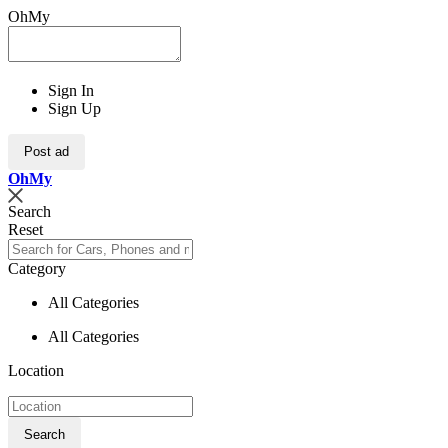
OhMy
Sign In
Sign Up
Post ad
Oh
My
Search
Reset
Category
All Categories
All Categories
Location
Search