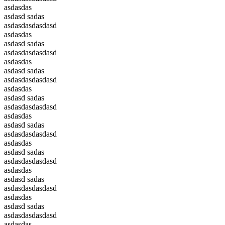
asdasdas
asdasd sadas
asdasdasdasdasd
asdasdas
asdasd sadas
asdasdasdasdasd
asdasdas
asdasd sadas
asdasdasdasdasd
asdasdas
asdasd sadas
asdasdasdasdasd
asdasdas
asdasd sadas
asdasdasdasdasd
asdasdas
asdasd sadas
asdasdasdasdasd
asdasdas
asdasd sadas
asdasdasdasdasd
asdasdas
asdasd sadas
asdasdasdasdasd
asdasdas