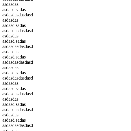
asdasdas
asdasd sadas
asdasdasdasdasd
asdasdas
asdasd sadas
asdasdasdasdasd
asdasdas
asdasd sadas
asdasdasdasdasd
asdasdas
asdasd sadas
asdasdasdasdasd
asdasdas
asdasd sadas
asdasdasdasdasd
asdasdas
asdasd sadas
asdasdasdasdasd
asdasdas
asdasd sadas
asdasdasdasdasd
asdasdas
asdasd sadas
asdasdasdasdasd
asdasdas