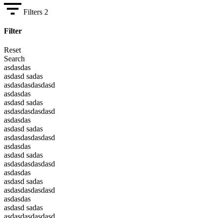
Filters
2
Filter
Reset
Search
asdasdas
asdasd sadas
asdasdasdasdasd
asdasdas
asdasd sadas
asdasdasdasdasd
asdasdas
asdasd sadas
asdasdasdasdasd
asdasdas
asdasd sadas
asdasdasdasdasd
asdasdas
asdasd sadas
asdasdasdasdasd
asdasdas
asdasd sadas
asdasdasdasdasd