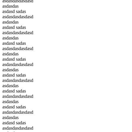
asdasdasdasdasd
asdasdas
asdasd sadas
asdasdasdasdasd
asdasdas
asdasd sadas
asdasdasdasdasd
asdasdas
asdasd sadas
asdasdasdasdasd
asdasdas
asdasd sadas
asdasdasdasdasd
asdasdas
asdasd sadas
asdasdasdasdasd
asdasdas
asdasd sadas
asdasdasdasdasd
asdasdas
asdasd sadas
asdasdasdasdasd
asdasdas
asdasd sadas
asdasdasdasdasd