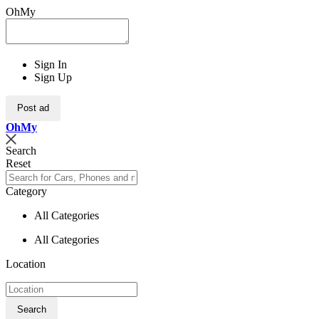
OhMy
Sign In
Sign Up
Post ad
Oh
My
Search
Reset
Category
All Categories
All Categories
Location
Search