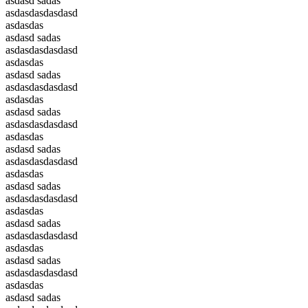
asdasd sadas
asdasdasdasdasd
asdasdas
asdasd sadas
asdasdasdasdasd
asdasdas
asdasd sadas
asdasdasdasdasd
asdasdas
asdasd sadas
asdasdasdasdasd
asdasdas
asdasd sadas
asdasdasdasdasd
asdasdas
asdasd sadas
asdasdasdasdasd
asdasdas
asdasd sadas
asdasdasdasdasd
asdasdas
asdasd sadas
asdasdasdasdasd
asdasdas
asdasd sadas