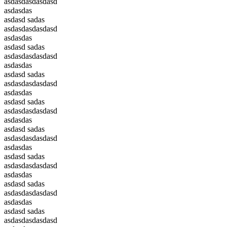
asdasdasdasdasd
asdasdas
asdasd sadas
asdasdasdasdasd
asdasdas
asdasd sadas
asdasdasdasdasd
asdasdas
asdasd sadas
asdasdasdasdasd
asdasdas
asdasd sadas
asdasdasdasdasd
asdasdas
asdasd sadas
asdasdasdasdasd
asdasdas
asdasd sadas
asdasdasdasdasd
asdasdas
asdasd sadas
asdasdasdasdasd
asdasdas
asdasd sadas
asdasdasdasdasd