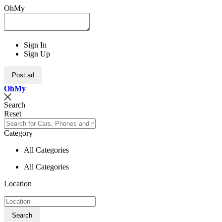
OhMy
Sign In
Sign Up
Post ad
Oh
My
Search
Reset
Category
All Categories
All Categories
Location
Search