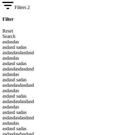
Filters
2
Filter
Reset
Search
asdasdas
asdasd sadas
asdasdasdasdasd
asdasdas
asdasd sadas
asdasdasdasdasd
asdasdas
asdasd sadas
asdasdasdasdasd
asdasdas
asdasd sadas
asdasdasdasdasd
asdasdas
asdasd sadas
asdasdasdasdasd
asdasdas
asdasd sadas
asdasdasdasdasd