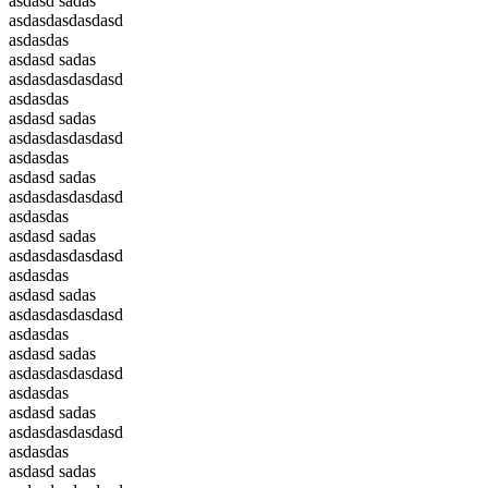
asdasd sadas
asdasdasdasdasd
asdasdas
asdasd sadas
asdasdasdasdasd
asdasdas
asdasd sadas
asdasdasdasdasd
asdasdas
asdasd sadas
asdasdasdasdasd
asdasdas
asdasd sadas
asdasdasdasdasd
asdasdas
asdasd sadas
asdasdasdasdasd
asdasdas
asdasd sadas
asdasdasdasdasd
asdasdas
asdasd sadas
asdasdasdasdasd
asdasdas
asdasd sadas