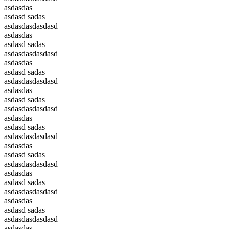
asdasdas
asdasd sadas
asdasdasdasdasd
asdasdas
asdasd sadas
asdasdasdasdasd
asdasdas
asdasd sadas
asdasdasdasdasd
asdasdas
asdasd sadas
asdasdasdasdasd
asdasdas
asdasd sadas
asdasdasdasdasd
asdasdas
asdasd sadas
asdasdasdasdasd
asdasdas
asdasd sadas
asdasdasdasdasd
asdasdas
asdasd sadas
asdasdasdasdasd
asdasdas