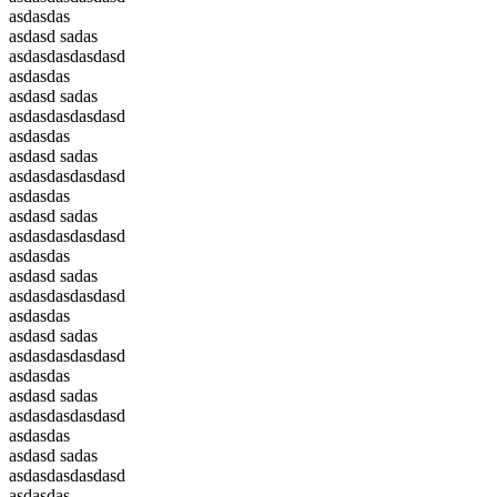
asdasdas
asdasd sadas
asdasdasdasdasd
asdasdas
asdasd sadas
asdasdasdasdasd
asdasdas
asdasd sadas
asdasdasdasdasd
asdasdas
asdasd sadas
asdasdasdasdasd
asdasdas
asdasd sadas
asdasdasdasdasd
asdasdas
asdasd sadas
asdasdasdasdasd
asdasdas
asdasd sadas
asdasdasdasdasd
asdasdas
asdasd sadas
asdasdasdasdasd
asdasdas