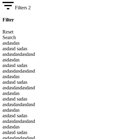
Filters
2
Filter
Reset
Search
asdasdas
asdasd sadas
asdasdasdasdasd
asdasdas
asdasd sadas
asdasdasdasdasd
asdasdas
asdasd sadas
asdasdasdasdasd
asdasdas
asdasd sadas
asdasdasdasdasd
asdasdas
asdasd sadas
asdasdasdasdasd
asdasdas
asdasd sadas
asdasdasdasdasd