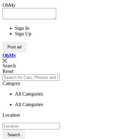
OhMy
Sign In
Sign Up
Post ad
Oh
My
Search
Reset
Category
All Categories
All Categories
Location
Search