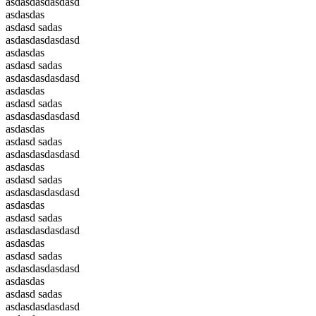
asdasdasdasdasd
asdasdas
asdasd sadas
asdasdasdasdasd
asdasdas
asdasd sadas
asdasdasdasdasd
asdasdas
asdasd sadas
asdasdasdasdasd
asdasdas
asdasd sadas
asdasdasdasdasd
asdasdas
asdasd sadas
asdasdasdasdasd
asdasdas
asdasd sadas
asdasdasdasdasd
asdasdas
asdasd sadas
asdasdasdasdasd
asdasdas
asdasd sadas
asdasdasdasdasd