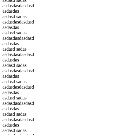
asdasd sadas
asdasdasdasdasd
asdasdas
asdasd sadas
asdasdasdasdasd
asdasdas
asdasd sadas
asdasdasdasdasd
asdasdas
asdasd sadas
asdasdasdasdasd
asdasdas
asdasd sadas
asdasdasdasdasd
asdasdas
asdasd sadas
asdasdasdasdasd
asdasdas
asdasd sadas
asdasdasdasdasd
asdasdas
asdasd sadas
asdasdasdasdasd
asdasdas
asdasd sadas