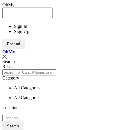
OhMy
Sign In
Sign Up
Post ad
Oh
My
Search
Reset
Category
All Categories
All Categories
Location
Search