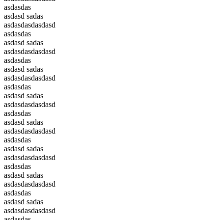
asdasdas
asdasd sadas
asdasdasdasdasd
asdasdas
asdasd sadas
asdasdasdasdasd
asdasdas
asdasd sadas
asdasdasdasdasd
asdasdas
asdasd sadas
asdasdasdasdasd
asdasdas
asdasd sadas
asdasdasdasdasd
asdasdas
asdasd sadas
asdasdasdasdasd
asdasdas
asdasd sadas
asdasdasdasdasd
asdasdas
asdasd sadas
asdasdasdasdasd
asdasdas