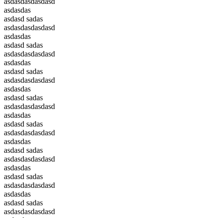
asdasdasdasdasd
asdasdas
asdasd sadas
asdasdasdasdasd
asdasdas
asdasd sadas
asdasdasdasdasd
asdasdas
asdasd sadas
asdasdasdasdasd
asdasdas
asdasd sadas
asdasdasdasdasd
asdasdas
asdasd sadas
asdasdasdasdasd
asdasdas
asdasd sadas
asdasdasdasdasd
asdasdas
asdasd sadas
asdasdasdasdasd
asdasdas
asdasd sadas
asdasdasdasdasd