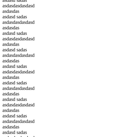
asdasd sadas
asdasdasdasdasd
asdasdas
asdasd sadas
asdasdasdasdasd
asdasdas
asdasd sadas
asdasdasdasdasd
asdasdas
asdasd sadas
asdasdasdasdasd
asdasdas
asdasd sadas
asdasdasdasdasd
asdasdas
asdasd sadas
asdasdasdasdasd
asdasdas
asdasd sadas
asdasdasdasdasd
asdasdas
asdasd sadas
asdasdasdasdasd
asdasdas
asdasd sadas