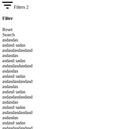
Filters
2
Filter
Reset
Search
asdasdas
asdasd sadas
asdasdasdasdasd
asdasdas
asdasd sadas
asdasdasdasdasd
asdasdas
asdasd sadas
asdasdasdasdasd
asdasdas
asdasd sadas
asdasdasdasdasd
asdasdas
asdasd sadas
asdasdasdasdasd
asdasdas
asdasd sadas
asdasdasdasdasd