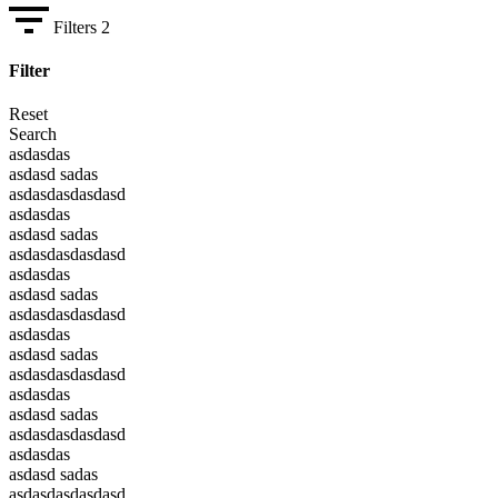
Filters
2
Filter
Reset
Search
asdasdas
asdasd sadas
asdasdasdasdasd
asdasdas
asdasd sadas
asdasdasdasdasd
asdasdas
asdasd sadas
asdasdasdasdasd
asdasdas
asdasd sadas
asdasdasdasdasd
asdasdas
asdasd sadas
asdasdasdasdasd
asdasdas
asdasd sadas
asdasdasdasdasd