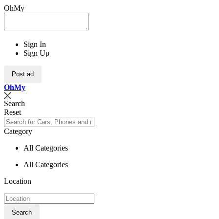
OhMy
Sign In
Sign Up
Post ad
Oh
My
Search
Reset
Category
All Categories
All Categories
Location
Search