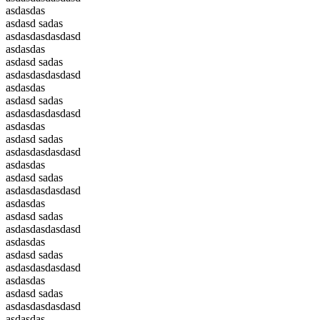
asdasdas
asdasd sadas
asdasdasdasdasd
asdasdas
asdasd sadas
asdasdasdasdasd
asdasdas
asdasd sadas
asdasdasdasdasd
asdasdas
asdasd sadas
asdasdasdasdasd
asdasdas
asdasd sadas
asdasdasdasdasd
asdasdas
asdasd sadas
asdasdasdasdasd
asdasdas
asdasd sadas
asdasdasdasdasd
asdasdas
asdasd sadas
asdasdasdasdasd
asdasdas