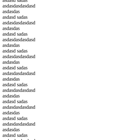
asdasd sadas
asdasdasdasdasd
asdasdas
asdasd sadas
asdasdasdasdasd
asdasdas
asdasd sadas
asdasdasdasdasd
asdasdas
asdasd sadas
asdasdasdasdasd
asdasdas
asdasd sadas
asdasdasdasdasd
asdasdas
asdasd sadas
asdasdasdasdasd
asdasdas
asdasd sadas
asdasdasdasdasd
asdasdas
asdasd sadas
asdasdasdasdasd
asdasdas
asdasd sadas