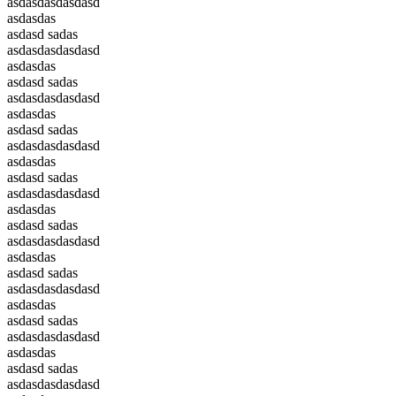
asdasdasdasdasd
asdasdas
asdasd sadas
asdasdasdasdasd
asdasdas
asdasd sadas
asdasdasdasdasd
asdasdas
asdasd sadas
asdasdasdasdasd
asdasdas
asdasd sadas
asdasdasdasdasd
asdasdas
asdasd sadas
asdasdasdasdasd
asdasdas
asdasd sadas
asdasdasdasdasd
asdasdas
asdasd sadas
asdasdasdasdasd
asdasdas
asdasd sadas
asdasdasdasdasd