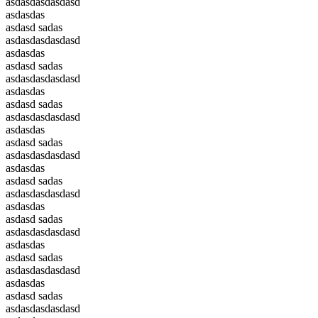
asdasdasdasdasd
asdasdas
asdasd sadas
asdasdasdasdasd
asdasdas
asdasd sadas
asdasdasdasdasd
asdasdas
asdasd sadas
asdasdasdasdasd
asdasdas
asdasd sadas
asdasdasdasdasd
asdasdas
asdasd sadas
asdasdasdasdasd
asdasdas
asdasd sadas
asdasdasdasdasd
asdasdas
asdasd sadas
asdasdasdasdasd
asdasdas
asdasd sadas
asdasdasdasdasd