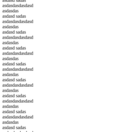
asdasd sadas
asdasdasdasdasd
asdasdas
asdasd sadas
asdasdasdasdasd
asdasdas
asdasd sadas
asdasdasdasdasd
asdasdas
asdasd sadas
asdasdasdasdasd
asdasdas
asdasd sadas
asdasdasdasdasd
asdasdas
asdasd sadas
asdasdasdasdasd
asdasdas
asdasd sadas
asdasdasdasdasd
asdasdas
asdasd sadas
asdasdasdasdasd
asdasdas
asdasd sadas