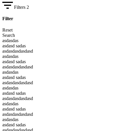
Filters
2
Filter
Reset
Search
asdasdas
asdasd sadas
asdasdasdasdasd
asdasdas
asdasd sadas
asdasdasdasdasd
asdasdas
asdasd sadas
asdasdasdasdasd
asdasdas
asdasd sadas
asdasdasdasdasd
asdasdas
asdasd sadas
asdasdasdasdasd
asdasdas
asdasd sadas
asdasdasdasdasd