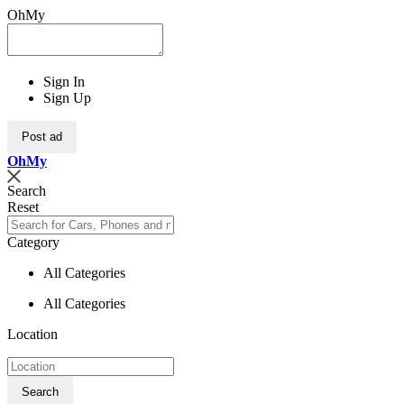
OhMy
Sign In
Sign Up
Post ad
Oh
My
Search
Reset
Category
All Categories
All Categories
Location
Search