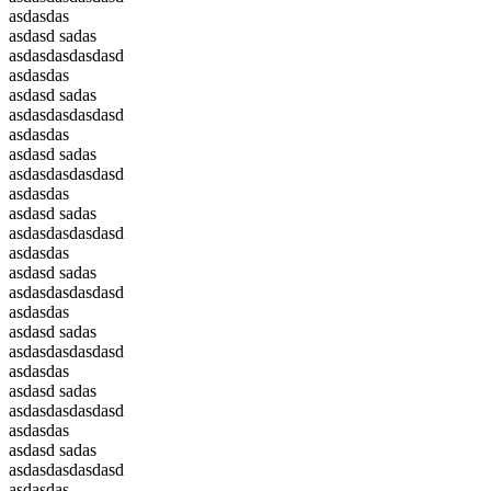
asdasdas
asdasd sadas
asdasdasdasdasd
asdasdas
asdasd sadas
asdasdasdasdasd
asdasdas
asdasd sadas
asdasdasdasdasd
asdasdas
asdasd sadas
asdasdasdasdasd
asdasdas
asdasd sadas
asdasdasdasdasd
asdasdas
asdasd sadas
asdasdasdasdasd
asdasdas
asdasd sadas
asdasdasdasdasd
asdasdas
asdasd sadas
asdasdasdasdasd
asdasdas