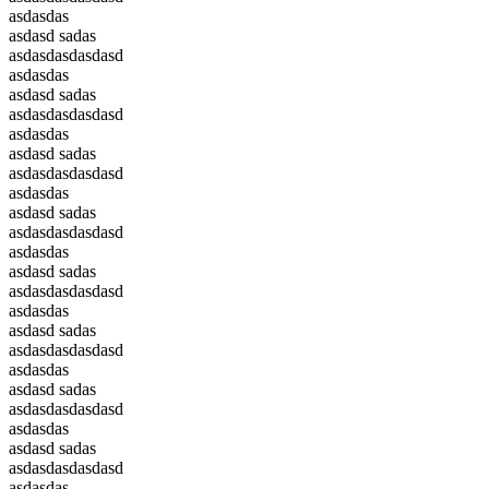
asdasdas
asdasd sadas
asdasdasdasdasd
asdasdas
asdasd sadas
asdasdasdasdasd
asdasdas
asdasd sadas
asdasdasdasdasd
asdasdas
asdasd sadas
asdasdasdasdasd
asdasdas
asdasd sadas
asdasdasdasdasd
asdasdas
asdasd sadas
asdasdasdasdasd
asdasdas
asdasd sadas
asdasdasdasdasd
asdasdas
asdasd sadas
asdasdasdasdasd
asdasdas