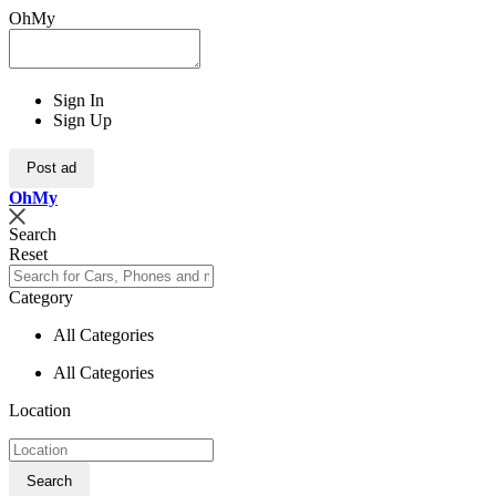
OhMy
Sign In
Sign Up
Post ad
Oh
My
Search
Reset
Category
All Categories
All Categories
Location
Search