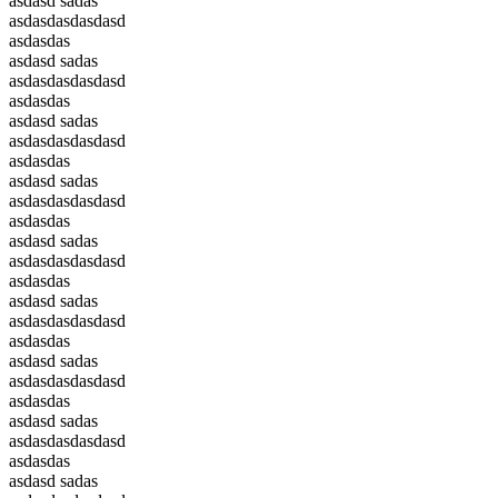
asdasd sadas
asdasdasdasdasd
asdasdas
asdasd sadas
asdasdasdasdasd
asdasdas
asdasd sadas
asdasdasdasdasd
asdasdas
asdasd sadas
asdasdasdasdasd
asdasdas
asdasd sadas
asdasdasdasdasd
asdasdas
asdasd sadas
asdasdasdasdasd
asdasdas
asdasd sadas
asdasdasdasdasd
asdasdas
asdasd sadas
asdasdasdasdasd
asdasdas
asdasd sadas