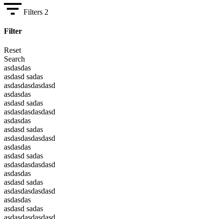
Filters
2
Filter
Reset
Search
asdasdas
asdasd sadas
asdasdasdasdasd
asdasdas
asdasd sadas
asdasdasdasdasd
asdasdas
asdasd sadas
asdasdasdasdasd
asdasdas
asdasd sadas
asdasdasdasdasd
asdasdas
asdasd sadas
asdasdasdasdasd
asdasdas
asdasd sadas
asdasdasdasdasd