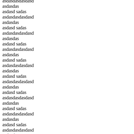
asdasdasdasdasd
asdasdas
asdasd sadas
asdasdasdasdasd
asdasdas
asdasd sadas
asdasdasdasdasd
asdasdas
asdasd sadas
asdasdasdasdasd
asdasdas
asdasd sadas
asdasdasdasdasd
asdasdas
asdasd sadas
asdasdasdasdasd
asdasdas
asdasd sadas
asdasdasdasdasd
asdasdas
asdasd sadas
asdasdasdasdasd
asdasdas
asdasd sadas
asdasdasdasdasd