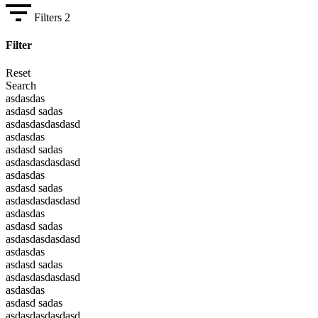
Filters
2
Filter
Reset
Search
asdasdas
asdasd sadas
asdasdasdasdasd
asdasdas
asdasd sadas
asdasdasdasdasd
asdasdas
asdasd sadas
asdasdasdasdasd
asdasdas
asdasd sadas
asdasdasdasdasd
asdasdas
asdasd sadas
asdasdasdasdasd
asdasdas
asdasd sadas
asdasdasdasdasd