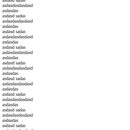
asdasd sadas
asdasdasdasdasd
asdasdas
asdasd sadas
asdasdasdasdasd
asdasdas
asdasd sadas
asdasdasdasdasd
asdasdas
asdasd sadas
asdasdasdasdasd
asdasdas
asdasd sadas
asdasdasdasdasd
asdasdas
asdasd sadas
asdasdasdasdasd
asdasdas
asdasd sadas
asdasdasdasdasd
asdasdas
asdasd sadas
asdasdasdasdasd
asdasdas
asdasd sadas