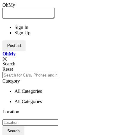
OhMy
Sign In
Sign Up
Post ad
Oh
My
Search
Reset
Category
All Categories
All Categories
Location
Search