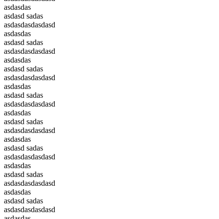
asdasdas
asdasd sadas
asdasdasdasdasd
asdasdas
asdasd sadas
asdasdasdasdasd
asdasdas
asdasd sadas
asdasdasdasdasd
asdasdas
asdasd sadas
asdasdasdasdasd
asdasdas
asdasd sadas
asdasdasdasdasd
asdasdas
asdasd sadas
asdasdasdasdasd
asdasdas
asdasd sadas
asdasdasdasdasd
asdasdas
asdasd sadas
asdasdasdasdasd
asdasdas