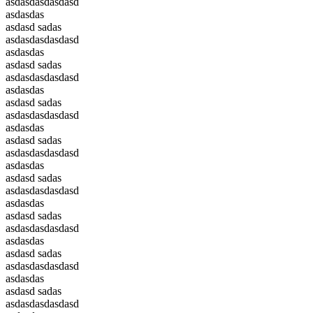
asdasdasdasdasd
asdasdas
asdasd sadas
asdasdasdasdasd
asdasdas
asdasd sadas
asdasdasdasdasd
asdasdas
asdasd sadas
asdasdasdasdasd
asdasdas
asdasd sadas
asdasdasdasdasd
asdasdas
asdasd sadas
asdasdasdasdasd
asdasdas
asdasd sadas
asdasdasdasdasd
asdasdas
asdasd sadas
asdasdasdasdasd
asdasdas
asdasd sadas
asdasdasdasdasd