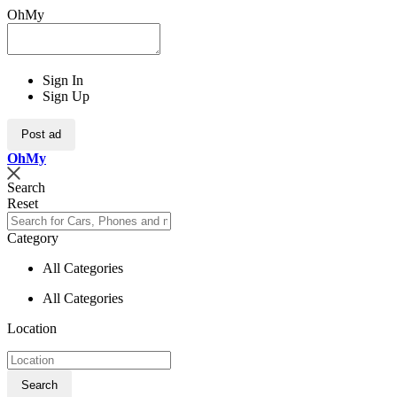
OhMy
Sign In
Sign Up
Post ad
Oh
My
Search
Reset
Category
All Categories
All Categories
Location
Search