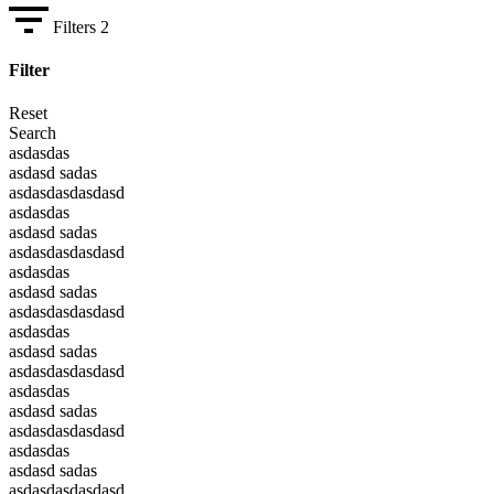
Filters
2
Filter
Reset
Search
asdasdas
asdasd sadas
asdasdasdasdasd
asdasdas
asdasd sadas
asdasdasdasdasd
asdasdas
asdasd sadas
asdasdasdasdasd
asdasdas
asdasd sadas
asdasdasdasdasd
asdasdas
asdasd sadas
asdasdasdasdasd
asdasdas
asdasd sadas
asdasdasdasdasd