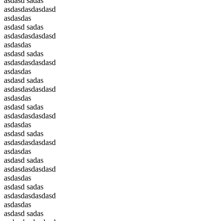
asdasd sadas
asdasdasdasdasd
asdasdas
asdasd sadas
asdasdasdasdasd
asdasdas
asdasd sadas
asdasdasdasdasd
asdasdas
asdasd sadas
asdasdasdasdasd
asdasdas
asdasd sadas
asdasdasdasdasd
asdasdas
asdasd sadas
asdasdasdasdasd
asdasdas
asdasd sadas
asdasdasdasdasd
asdasdas
asdasd sadas
asdasdasdasdasd
asdasdas
asdasd sadas