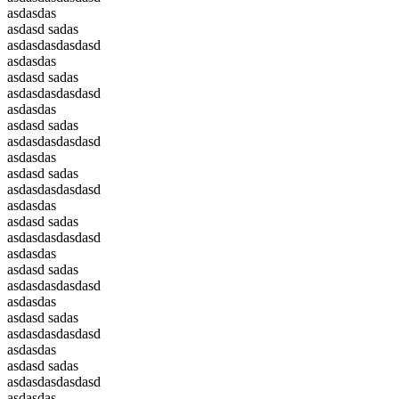
asdasdas
asdasd sadas
asdasdasdasdasd
asdasdas
asdasd sadas
asdasdasdasdasd
asdasdas
asdasd sadas
asdasdasdasdasd
asdasdas
asdasd sadas
asdasdasdasdasd
asdasdas
asdasd sadas
asdasdasdasdasd
asdasdas
asdasd sadas
asdasdasdasdasd
asdasdas
asdasd sadas
asdasdasdasdasd
asdasdas
asdasd sadas
asdasdasdasdasd
asdasdas