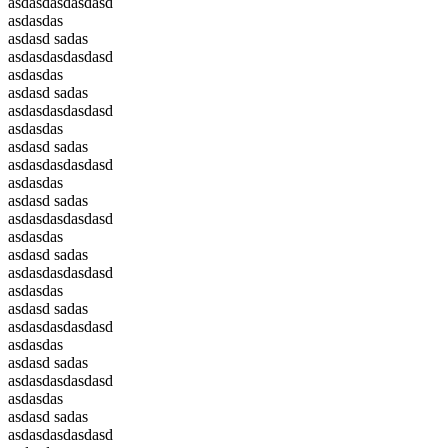
asdasdasdasdasd
asdasdas
asdasd sadas
asdasdasdasdasd
asdasdas
asdasd sadas
asdasdasdasdasd
asdasdas
asdasd sadas
asdasdasdasdasd
asdasdas
asdasd sadas
asdasdasdasdasd
asdasdas
asdasd sadas
asdasdasdasdasd
asdasdas
asdasd sadas
asdasdasdasdasd
asdasdas
asdasd sadas
asdasdasdasdasd
asdasdas
asdasd sadas
asdasdasdasdasd